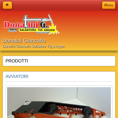
Menu
Donatini Giancarlo
Donatini Giancarlo Saldature Tig e Argon
PRODOTTI
AVVIATORI